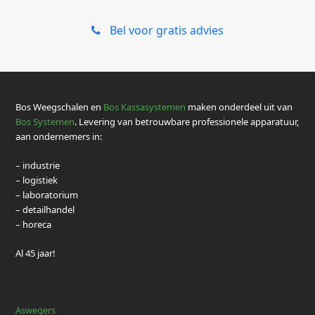
Bel voor gratis advies
Bos Weegschalen en
Bos Kassasystemen
maken onderdeel uit van
Bos Systemen
. Levering van betrouwbare professionele apparatuur,
aan ondernemers in:
– industrie
– logistiek
– laboratorium
– detailhandel
– horeca
Al 45 jaar!
Aswegers