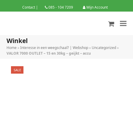
Contact
|
085 - 104 7209
Mijn Account
shoppin
cart
Winkel
Home
»
Interesse in een weegschaal? | Webshop
»
Uncategorized
»
VALOR 7000 OUTLET – 15 en 30kg – geijkt – accu
SALE