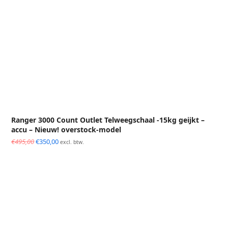
Ranger 3000 Count Outlet Telweegschaal -15kg geijkt –
accu – Nieuw! overstock-model
Oorspronkelijke
Huidige
€
495,00
€
350,00
excl. btw.
prijs
prijs
was:
is:
€495,00.
€350,00.