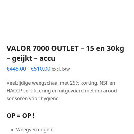
VALOR 7000 OUTLET – 15 en 30kg
– geijkt – accu
Prijsklasse:
€
445,00
-
€
510,00
excl. btw.
€445,00
Veelzijdige weegschaal met 25% korting, NSF en
tot
HACCP certificering en uitgevoerd met infrarood
€510,00
sensoren voor hygiëne
OP = OP !
Weegvermogen: