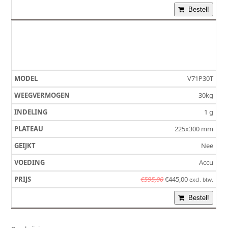
prijs
prijs
Bestel!
was:
is:
€680,00.
€510,00.
V71P30T
30kg
1 g
225x300 mm
Nee
Accu
Oorspronkelijke
Huidige
€
595,00
€
445,00
excl. btw.
prijs
prijs
Bestel!
was:
is:
€595,00.
€445,00.