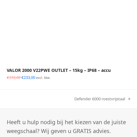
VALOR 2000 V22PWE OUTLET – 15kg – IP68 – accu
Oorspronkelijke
Huidige
€
310,00
€
233,00
excl. btw.
prijs
prijs
was:
is:
€310,00.
€233,00.
Defender 6000 roestvrijstaal
next
post:
Heeft u hulp nodig bij het kiezen van de juiste
weegschaal? Wij geven u GRATIS advies.