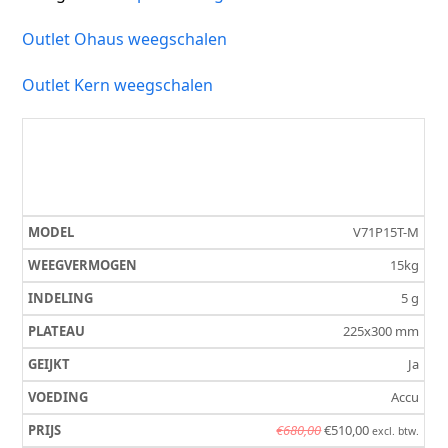
Outlet Ohaus weegschalen
Outlet Kern weegschalen
V71P15T-M
15kg
5 g
225x300 mm
Ja
Accu
Oorspronkelijke
Huidige
€
680,00
€
510,00
excl. btw.